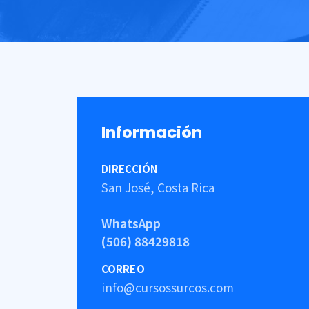
Información
DIRECCIÓN
San José, Costa Rica
WhatsApp
(506) 88429818
CORREO
info@cursossurcos.com